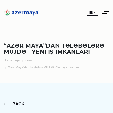
EN
“AZƏR MAYA”DAN TƏLƏBƏLƏRƏ
MÜJDƏ - YENI IŞ IMKANLARI
Home page
News
“Azər Maya”dan tələbələrə MÜJDƏ - Yeni iş imkanları
BACK