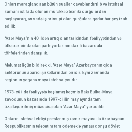
Onları maraqlandıran bütün suallar cavablandırılıb və istehsal
zamanı istifadə olunan mürəkkəb texniki qurğulardan
başlayaraq, ən sadə iş prinsipi olan qurğulara qədər hər şey izah
edilib.
"Azər Maya”nın 40 ildən artıq olan tarixindən, fəaliyyətindən və
ölkə xaricində olan partnyorlarının daxili bazardakı
töhfələrindən danışılıb.
Məlumat üçün bildirək ki, "Azər Maya” Azərbaycanın qida
sektorunun aparıcı şirkətlərindən biridir. Eyni zamanda
regionun yeganə maya istehsalçısıdır.
1973-cü ildə fəaliyyətə başlamış keçmiş Bakı Bulka-Maya
zavodunun bazasında 1997-ci ilin may ayında tam
özəlləşdirilmiş müəssisə olan "Azər Maya” yaradılıb.
Onların istehsal etdiyi preslənmiş xəmir mayası ilə Azərbaycan
Respublikasının tələbatını tam ödəməklə yanaşı qonşu dövlət