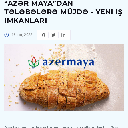
“AZƏR MAYA”DAN
TƏLƏBƏLƏRƏ MÜJDƏ - YENI IŞ
IMKANLARI
16 apr, 2022
Azərbaycanın qida sektorunun aparıcı şirkətlərindən biri "Azər