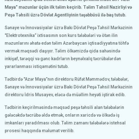
Maya” məzunlar üçün ilk təlim keçirib. Təlim Təhsil Nazirliyi və
Peşə Təhsili üzrə Dövlət Agentliyinin təşəbbüsü ilə baş tutub.
Sənaye və İnnovasiyalar üzrə Bakı Dövlət Peşə Təhsil Mərkəzinin
"Elektrotexnika” ixtisasının son kurs tələbələri və ötən ilin
məzunlarını əhatə edən təlim Azərbaycan iqtisadiyyatına töhfə
vermək məqsədi daşıyır. Təlim ölkəmizdə qida sahəsində
inkişaf, tərəqqi və gənc kadrların beynəlxalq təcrübələrdən
yararlanması istiqamətini tutub.
Tədbirdə "Azər Maya”nın direktoru Rüfət Məmmədov, tələbələr,
Sənaye və İnnovasiyalar üzrə Bakı Dövlət Peşə Təhsil Mərkəzinin
direktoru İdris Musayev, eləcə də müəllim heyəti iştirak edib.
Tədbirin keçirilməsində məqsəd peşə təhsili alan tələbələrin
gələcəkdə təcrübə əldə etmək, onların xaricdə və ölkədə iş
imkanları yaradılması olub. Təlim zamanı tələbələrə istehsal
prosesi haqqında məlumat verilib.