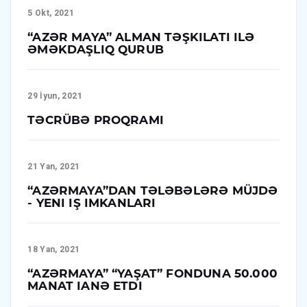
5 Okt, 2021
“AZƏR MAYA” ALMAN TƏŞKILATI ILƏ
ƏMƏKDAŞLIQ QURUB
29 İyun, 2021
TƏCRÜBƏ PROQRAMI
21 Yan, 2021
“AZƏRMAYA”DAN TƏLƏBƏLƏRƏ MÜJDƏ
- YENI IŞ IMKANLARI
18 Yan, 2021
“AZƏRMAYA” “YAŞAT” FONDUNA 50.000
MANAT IANƏ ETDI