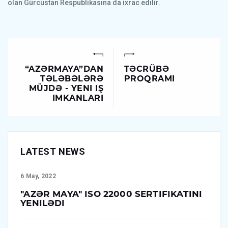
olan Gürcüstan Respublikasına da ixrac edilir.
“AZƏRMAYA”DAN
TƏCRÜBƏ
TƏLƏBƏLƏRƏ
PROQRAMI
MÜJDƏ - YENI IŞ
IMKANLARI
LATEST NEWS
6 May, 2022
"AZƏR MAYA" ISO 22000 SERTIFIKATINI
YENILƏDI