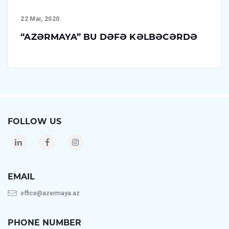
22 Mar, 2020
“AZƏRMAYA” BU DƏFƏ KƏLBƏCƏRDƏ
FOLLOW US
EMAIL
office@azermaya.az
PHONE NUMBER